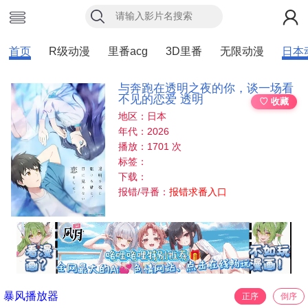
首页
R级动漫
里番acg
3D里番
无限动漫
日本
与奔跑在透明之夜的你，谈一场看
不见的恋爱 透明
♡ 收藏
地区：日本
年代：2026
播放：1701 次
标签：
下载：
报错/寻番：
报错求番入口
暴风播放器
正序
倒序