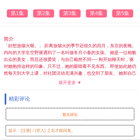
第1集
第2集
第3集
第4集
第5集
简介
「好想放烟火喔。」 距离放烟火的季节还很久的四月，东京的夜晚。
内向的大学生空野驱遇到了一名叫做冬月小春的女孩。 她是一位相貌
出众的美女，而且还很爱笑，与自己截然不同── 刚开始聊天时，驱
对她抱持这样的印象。只不过，她的眼睛看不见东西。 即使如此她仍
然每天到大学上课，对社团活动充满兴趣，也交到了朋友。 她和自己
不一样，没有放弃任何事物。──更没有放弃放烟火的梦想。 如今已
展开更多 ▼
经不再抱持偏见，不会质疑目盲的妳。 等回过神时，我已经为了一直
在身边的妳而奔驰──
精彩评论
暂无评论
提示：
[注册]
/
[登入]
之后才能回复。