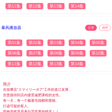
第11集
第12集
第13集
第14集
暴风播放器
正序
倒序
第01集
第02集
第03集
第04集
第05集
第06集
第07集
第08集
第09集
第10集
第11集
第12集
第13集
第14集
简介
在按摩店“スマイリーボア”工作的直江友厚，
负责接待到店内接受减肥课程的女性。
有一天，有一个戴着毛线帽和墨镜、
行迹可疑的客人。
而她居然是是来自异世界的精灵！！