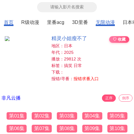
首页
R级动漫
里番acg
3D里番
无限动漫
日本
精灵小姐瘦不了
♡ 收藏
地区：日本
年代：2025
播放：29812 次
标签：搞笑 日常
下载：
报错/寻番：
报错求番入口
非凡云播
正序
倒序
第01集
第02集
第03集
第04集
第05集
第06集
第07集
第08集
第09集
第10集