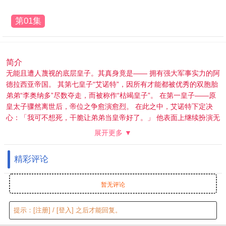
第01集
简介
无能且遭人蔑视的底层皇子。其真身竟是—— 拥有强大军事实力的阿
德拉西亚帝国。 其第七皇子“艾诺特”，因所有才能都被优秀的双胞胎
弟弟“李奥纳多”尽数夺走，而被称作“枯竭皇子”。 在第一皇子——原
皇太子骤然离世后，帝位之争愈演愈烈。 在此之中，艾诺特下定决
心：「我可不想死，干脆让弟弟当皇帝好了。」 他表面上继续扮演无
能的“枯竭皇子”，暗地里却以全大陆仅存五人的SS级冒险者“银”之身
展开更多 ▼
份，凭借压倒性的力量暗中活跃，从阴影中逐步掌控帝位之争的走
向。
精彩评论
暂无评论
提示：
[注册]
/
[登入]
之后才能回复。