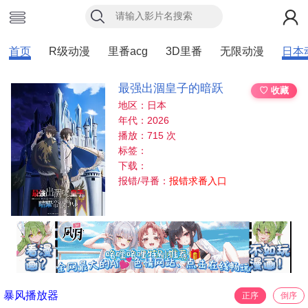
首页
R级动漫
里番acg
3D里番
无限动漫
日本
最强出涸皇子的暗跃
♡ 收藏
地区：日本
年代：2026
播放：715 次
标签：
下载：
报错/寻番：
报错求番入口
暴风播放器
正序
倒序