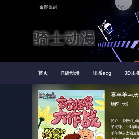
全部番剧
骑士动漫
首页
R级动漫
里番acg
3D里
喜羊羊与灰
地区:
大陆
简介:
阳光明媚
子光球。一时间
羊羊和灰太狼全
得知，这里名叫