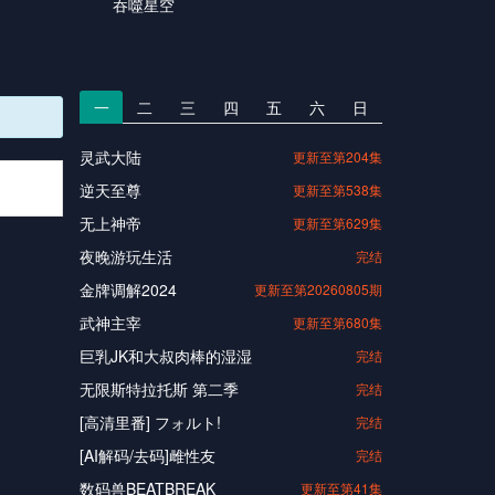
吞噬星空
一
二
三
四
五
六
日
灵武大陆
更新至第204集
逆天至尊
更新至第538集
无上神帝
更新至第629集
夜晚游玩生活
完结
金牌调解2024
更新至第20260805期
武神主宰
更新至第680集
巨乳JK和大叔肉棒的湿湿
完结
无限斯特拉托斯 第二季
完结
[高清里番] フォルト!
完结
[AI解码/去码]雌性友
完结
数码兽BEATBREAK
更新至第41集