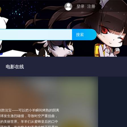
登录
注册
搜索
电影在线
制胜法宝——可以把小羊瞬间烤熟的阴离
光球发生激烈碰撞，导致时空严重扭曲，
暖的美丽世界。羊羊们从蜜蜂皇后的口中
凑巧的是，灰太狼夫妇无意中解开巨蛋的