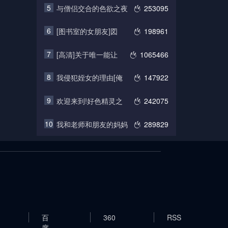
5
与僧侣交合的色欲之夜
253095
6
[图书室的女朋友]図
198961
7
[高清]关于唯一能让
1065466
8
我侵犯姪女的理由[俺
147922
9
欢迎来到!好色精灵之
242075
10
我和老师和朋友的妈妈
289829
百
360
RSS
度