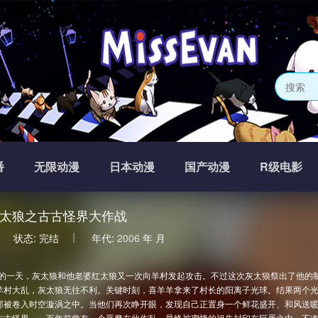
番
无限动漫
日本动漫
国产动漫
R级电影
太狼之古古怪界大作战
状态:
完结
年代:
2006
年
月
的一天，灰太狼和他老婆红太狼又一次向羊村发起攻击。不过这次灰太狼祭出了他的
羊村大乱，灰太狼无往不利。关键时刻，喜羊羊拿来了村长的阳离子光球。结果两个
部被卷入时空漩涡之中。当他们再次睁开眼，发现自己正置身一个鲜花盛开、和风送
古古怪界，一百年前曾有一个恶魔在此作乱，最终被蜜蜂的祖先封印在巨蛋之中。不