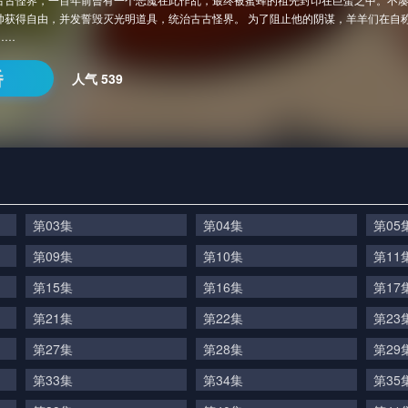
帅获得自由，并发誓毁灭光明道具，统治古古怪界。 为了阻止他的阴谋，羊羊们在自
……
番
人气
539
第03集
第04集
第05
第09集
第10集
第11
第15集
第16集
第17
第21集
第22集
第23
第27集
第28集
第29
第33集
第34集
第35