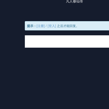
凡人修仙传
提示：
[注册]
/
[登入]
之后才能回复。
最新评论