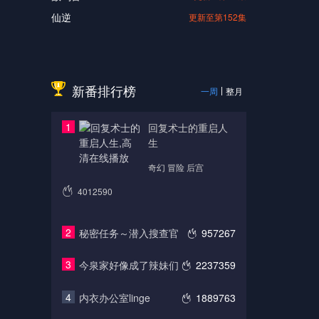
仙逆
更新至第152集
新番排行榜
一周
整月
1
回复术士的重启人
生
奇幻 冒险 后宫
4012590
2
秘密任务～潜入搜查官
957267
3
今泉家好像成了辣妹们
2237359
4
内衣办公室linge
1889763