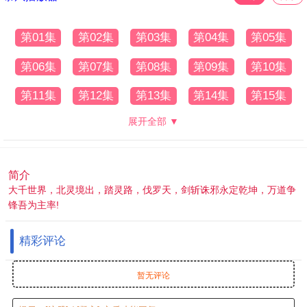
第01集
第02集
第03集
第04集
第05集
第06集
第07集
第08集
第09集
第10集
第11集
第12集
第13集
第14集
第15集
展开全部 ▼
简介
大千世界，北灵境出，踏灵路，伐罗天，剑斩诛邪永定乾坤，万道争
锋吾为主率!
精彩评论
暂无评论