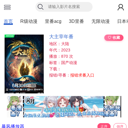
首页
R级动漫
里番acg
3D里番
无限动漫
日本
大主宰年番
♡ 收藏
地区：大陆
年代：2023
播放：870 次
标签：国产动漫
下载：
报错/寻番：
报错求番入口
暴风播放器
正序
倒序