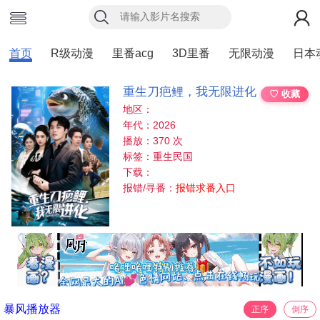
首页
R级动漫
里番acg
3D里番
无限动漫
日本
重生刀疤鲤，我无限进化
♡ 收藏
地区：
年代：2026
播放：370 次
标签：重生民国
下载：
报错/寻番：
报错求番入口
暴风播放器
正序
倒序