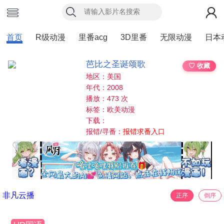
首页
R级动漫
里番acg
3D里番
无限动漫
日本
芭比之圣诞颂歌
♡ 收藏
地区：美国
年代：2008
播放：473 次
标签：欧美动漫
下载：
报错/寻番：
报错求番入口
非凡云播
正序
倒序