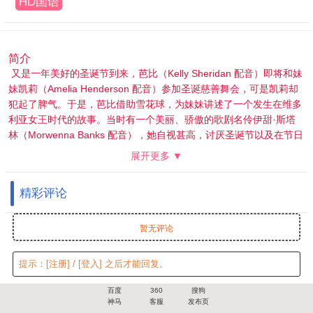
HD国语
简介
又是一年美好的圣诞节到来，芭比（Kelly Sheridan 配音）即将和妹
妹凯莉（Amelia Henderson 配音）参加圣诞慈善舞会，可是凯莉却
犯起了脾气。于是，芭比借助雪花球，为妹妹讲述了一个发生在维多
利亚女王时代的故事。当时有一个美丽、骄傲的歌剧名伶伊甜·斯塔
林（Morwenna Banks 配音），她自视甚高，讨厌圣诞节以及在节日
期间演唱颂歌。剧团工作人员和演员们相处甚佳，但是大家都对尖刻
展开更多 ▼
傲慢伊甜忌惮三分。大家原打算庆祝平安夜，可是伊甜竟然要求大家
全部留下来排练。没有人能够说服她改变主意，这个高高在上的女王
精彩评论
用她的傲慢带给所有人不快。 这时，一个意外发生在了伊甜的身上，
让她冰冷的灵魂发生些许改变……
暂无评论
提示：
[注册]
/
[登入]
之后才能回复。
百度
360
搜狗
神马
客服
发布页