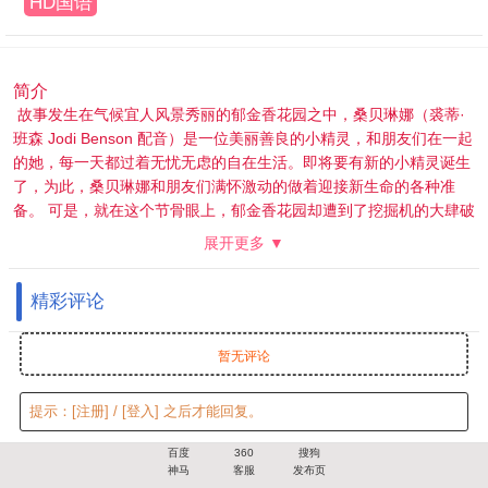
HD国语
简介
故事发生在气候宜人风景秀丽的郁金香花园之中，桑贝琳娜（裘蒂·
班森 Jodi Benson 配音）是一位美丽善良的小精灵，和朋友们在一起
的她，每一天都过着无忧无虑的自在生活。即将要有新的小精灵诞生
了，为此，桑贝琳娜和朋友们满怀激动的做着迎接新生命的各种准
备。 可是，就在这个节骨眼上，郁金香花园却遭到了挖掘机的大肆破
坏，眼看着赖以生存的家园就将被毁于一旦，桑贝琳娜该怎样应对
展开更多 ▼
呢？一次偶然中，桑贝琳娜来到了现代大都市，在那里，她结识了名
叫麦佳娜的人类女孩，随着时间的推移，两人渐渐成为了朋友。桑贝
精彩评论
琳娜决定依靠自己的力量拯救家园，她的努力能够获得回报吗？
暂无评论
提示：
[注册]
/
[登入]
之后才能回复。
百度
360
搜狗
神马
客服
发布页