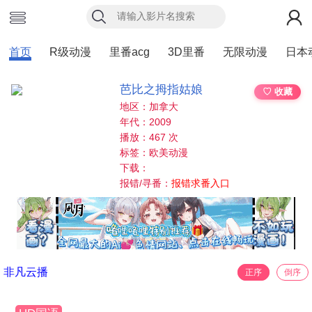
首页
R级动漫
里番acg
3D里番
无限动漫
日本
芭比之拇指姑娘
♡ 收藏
地区：加拿大
年代：2009
播放：467 次
标签：欧美动漫
下载：
报错/寻番：
报错求番入口
非凡云播
正序
倒序