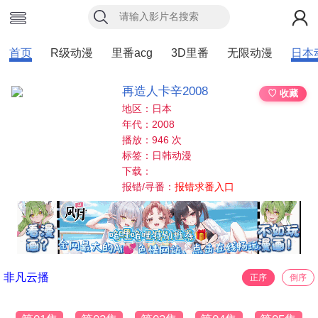
首页
R级动漫
里番acg
3D里番
无限动漫
日本
再造人卡辛2008
♡ 收藏
地区：日本
年代：2008
播放：946 次
标签：日韩动漫
下载：
报错/寻番：
报错求番入口
非凡云播
正序
倒序