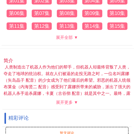
第01集
第02集
第03集
第04集
第05集
第06集
第07集
第08集
第09集
第10集
第11集
第12集
第13集
第14集
第15集
展开全部 ▼
简介
人类制造出了机器人作为他们的帮手，但机器人却最终背叛了人类，
夺走了地球的统治权。就在人们被逼的走投无路之时，一位名叫露娜
（矢岛晶子 配音）的少女成为了他们最后的希望。邪恶的机器人统领
布莱金（内海贤二 配音）感受到了露娜所带来的威胁，派出了强大的
机器人杀手追杀露娜，卡夏（古谷彻 配音）就是其中之一。最终，露
娜死在了卡夏的手上。 露娜死后，整个世界开始迅速的衰败，一晃眼
展开更多 ▼
数百年过去，无论是人类或是机器人，都早已经不复存在。就在此
时，卡夏再度现身，只是此时的它已经失去了曾经的记忆，在黑暗和
精彩评论
混沌之中只剩下迷惘。
暂无评论