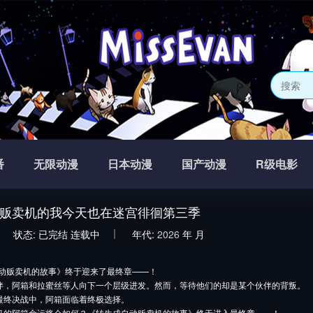
番
无限动漫
日本动漫
国产动漫
R级电影
贩卖机的我今天也在迷宫徘徊第三季
状态:
已完结
连载中
年代:
2026
年
月
动贩卖机的故事》终于迎来了最终章——！
伴，阿箱和拉蜜丝等人向下一个层级进发。然而，等待他们的却是某个伙伴的背叛。
最终决战中，阿箱面临着终极选择。
机的阿箱命运将会如何？《转生成自动贩卖机的故事》终于进入最终章——！