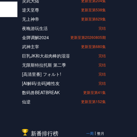
灵武大陆
更新至第204集
逆天至尊
更新至第538集
无上神帝
更新至第629集
夜晚游玩生活
完结
金牌调解2024
更新至第20260805期
武神主宰
更新至第680集
巨乳JK和大叔肉棒的湿湿
完结
无限斯特拉托斯 第二季
完结
[高清里番] フォルト!
完结
[AI解码/去码]雌性友
完结
数码兽BEATBREAK
更新至第41集
仙逆
更新至第152集
新番排行榜
一周
整月