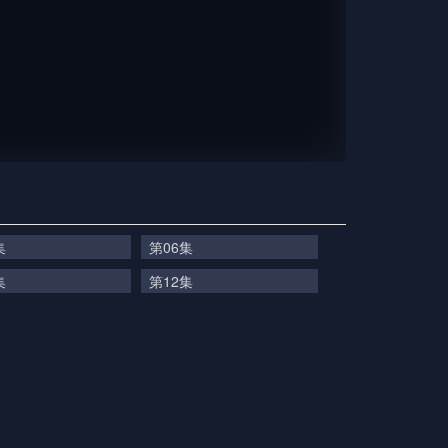
集
第06集
集
第12集