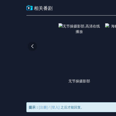
相关番剧

无节操摄影部
提示：
[注册]
/
[登入]
之后才能回复。