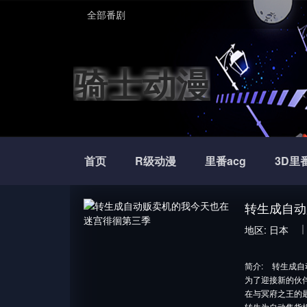
全部番剧
骑士动漫
首页
R级动漫
里番acg
3D里
转生成自动
地区:
日本
简介:
转生成自
为了迎接新的伙
在与冥府之王的
转生为自动售货