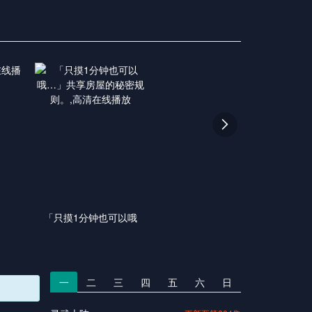

「只摸1分钟也可以哦
一
二
三
四
五
六
日