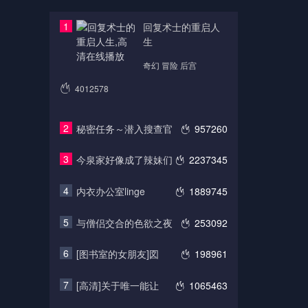
1
回复术士的重启人
生
奇幻 冒险 后宫
4012578
2
秘密任务～潜入搜查官
957260
3
今泉家好像成了辣妹们
2237345
4
内衣办公室linge
1889745
5
与僧侣交合的色欲之夜
253092
6
[图书室的女朋友]図
198961
7
[高清]关于唯一能让
1065463