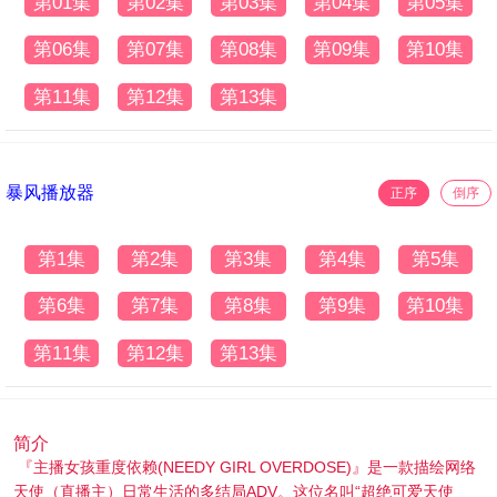
第01集
第02集
第03集
第04集
第05集
第06集
第07集
第08集
第09集
第10集
第11集
第12集
第13集
暴风播放器
正序
倒序
第1集
第2集
第3集
第4集
第5集
第6集
第7集
第8集
第9集
第10集
第11集
第12集
第13集
简介
『主播女孩重度依赖(NEEDY GIRL OVERDOSE)』是一款描绘网络
天使（直播主）日常生活的多结局ADV。这位名叫“超绝可爱天使