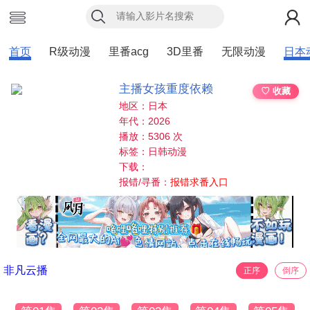
首页
R级动漫
里番acg
3D里番
无限动漫
日本
主播女孩重度依赖
♡ 收藏
地区：日本
年代：2026
播放：5306 次
标签：日韩动漫
下载：
报错/寻番：
报错求番入口
非凡云播
正序
倒序