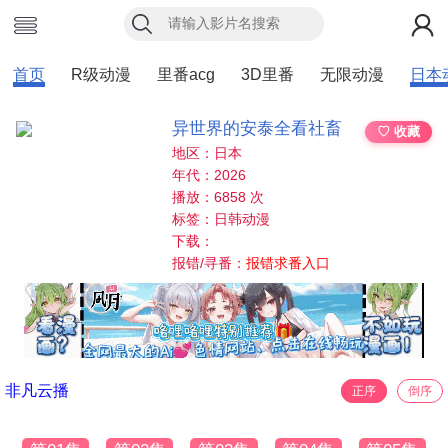
首页
R级动漫
里番acg
3D里番
无限动漫
日本
异世界的安泰全看社畜
♡ 收藏
地区：日本
年代：2026
播放：6858 次
标签：日韩动漫
下载：
报错/寻番：
报错求番入口
非凡云播
正序
倒序