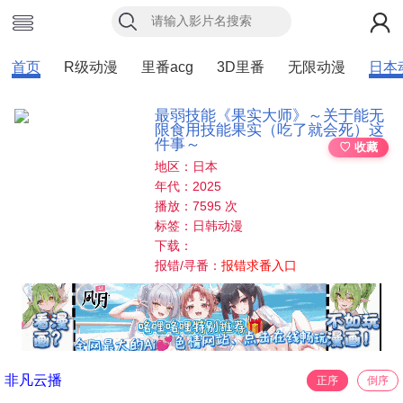
首页
R级动漫
里番acg
3D里番
无限动漫
日本
最弱技能《果实大师》～关于能无
限食用技能果实（吃了就会死）这
件事～
♡ 收藏
地区：日本
年代：2025
播放：7595 次
标签：日韩动漫
下载：
报错/寻番：
报错求番入口
非凡云播
正序
倒序