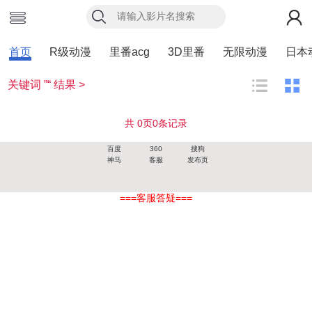
首页
R级动漫
里番acg
3D里番
无限动漫
日本
关键词 ”“ 结果 >
共
0
页
0
条记录
百度
360
搜狗
神马
客服
发布页
===客服答疑===